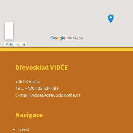
Dřevosklad VIDČE
756 53 Vidče
Tel.: +420 603 802 081
E-mail: vidce@drevodokotle.cz
Navigace
Úvod