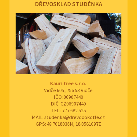
DŘEVOSKLAD STUDÉNKA
Kauri tree s.r.o.
Vidče 605, 756 53 Vidče
IČO: 06907440
DIČ: CZ06907440
TEL.: 777 682 525
MAIL: studenka@drevodokotle.cz
GPS: 49.7018036N, 18.0581097E