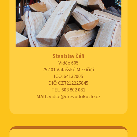
Stanislav Čáň
Vidče 605
757 01 Valašské Meziříčí
IČO: 64132005
DIČ: CZ7212225845
TEL: 603 802 081
MAIL: vidce@drevodokotle.cz